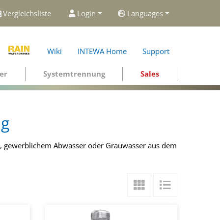
Vergleichsliste
Login
Languages
Wiki
INTEWA Home
Support
er
Systemtrennung
Sales
ng
n, gewerblichem Abwasser oder Grauwasser aus dem