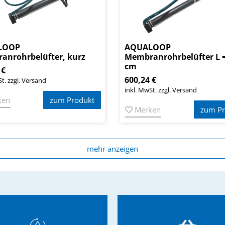
LOOP
AQUALOOP
anrohrbelüfter, kurz
Membranrohrbelüfter L =
cm
 €
600,24 €
t. zzgl. Versand
inkl. MwSt. zzgl. Versand
ken
zum Produkt
Merken
zum Pr
mehr anzeigen