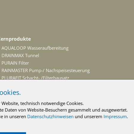
Kernprodukte
AQUALOOP Wasseraufbereitung
DRAINMAX Tunnel
PURAIN Filter
RAINMASTER Pump-/ Nachspeisesteuerung
PLURAFIT Schacht- /Filterbausatz
SEPAMAT Systemtrenner
ookies.
NUVOS Pumpen
I-CONNECT Steuerung
r Website, technisch notwendige Cookies.
erte Daten von Website-Besuchern gesammelt und ausgewertet.
ie in unseren
Datenschutzhinweisen
und unserem
Impressum
.