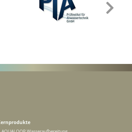
›
Kernprodukte
AQUALOOP Wasseraufbereitung