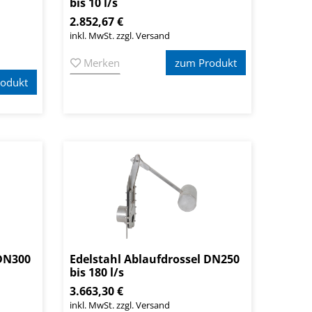
bis 10 l/s
2.852,67 €
inkl. MwSt. zzgl. Versand
Merken
zum Produkt
odukt
 DN300
Edelstahl Ablaufdrossel DN250
bis 180 l/s
3.663,30 €
inkl. MwSt. zzgl. Versand