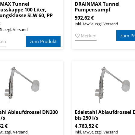
MAX Tunnel
DRAINMAX Tunnel
usskappe 100 Liter,
Pumpensumpf
ungsklasse SLW 60, PP
592,62 €
€
inkl. MwSt. zzgl. Versand
t. zzgl. Versand
Merken
zum Pr
ken
zum Produkt
ahl Ablaufdrossel DN200
Edelstahl Ablaufdrossel
l/s
bis 250 l/s
52 €
4.763,52 €
t. zzgl. Versand
inkl. MwSt. zzgl. Versand