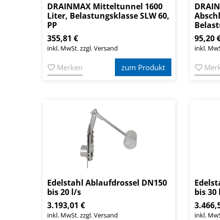
DRAINMAX Mitteltunnel 1600
DRAIN
Liter, Belastungsklasse SLW 60,
Abschl
PP
Belast
355,81 €
95,20 
inkl. MwSt. zzgl. Versand
inkl. MwS
Merken
zum Produkt
Mer
Edelstahl Ablaufdrossel DN150
Edelst
bis 20 l/s
bis 30 
3.193,01 €
3.466,
inkl. MwSt. zzgl. Versand
inkl. MwS