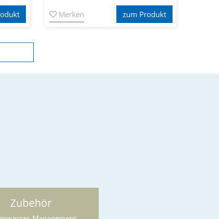
odukt
Merken
zum Produkt
Zubehör
enwasser-Management