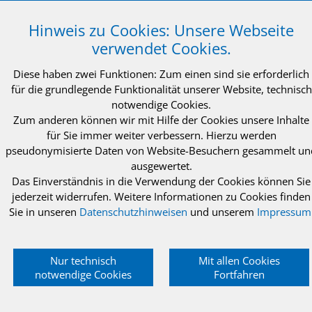
Deutschland
Telefon: +49 (0)241 96605 0
Hinweis zu Cookies: Unsere Webseite
Telefax: +49 (0)241 96605 10
verwendet Cookies.
info@intewa.de
Diese haben zwei Funktionen: Zum einen sind sie erforderlich
NEWSLETTER Abonnieren
für die grundlegende Funktionalität unserer Website, technisch
notwendige Cookies.
Zum anderen können wir mit Hilfe der Cookies unsere Inhalte
für Sie immer weiter verbessern. Hierzu werden
pseudonymisierte Daten von Website-Besuchern gesammelt un
ausgewertet.
© 2021 INTEWA GmbH Aachen
Impressum
Das Einverständnis in die Verwendung der Cookies können Sie
jederzeit widerrufen. Weitere Informationen zu Cookies finden
Datenschutzerklärung
AGB
Sie in unseren
Datenschutzhinweisen
und unserem
Impressum
Nur technisch
Mit allen Cookies
notwendige Cookies
Fortfahren