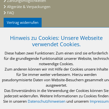
Zahlungsmöglichkeiten
Altgeräte & Verpackungen
FAQ
Vertrag widerrufen
INTEWA GmbH
Auf der Hüls 182
Hinweis zu Cookies: Unsere Webseite
52068 Aachen
verwendet Cookies.
Deutschland
Telefon: +49 (0)241 96605 0
Diese haben zwei Funktionen: Zum einen sind sie erforderlich
Telefax: +49 (0)241 96605 10
für die grundlegende Funktionalität unserer Website, technisch
info@intewa.de
notwendige Cookies.
Zum anderen können wir mit Hilfe der Cookies unsere Inhalte
NEWSLETTER Abonnieren
für Sie immer weiter verbessern. Hierzu werden
pseudonymisierte Daten von Website-Besuchern gesammelt un
ausgewertet.
Das Einverständnis in die Verwendung der Cookies können Sie
jederzeit widerrufen. Weitere Informationen zu Cookies finden
Sie in unseren
Datenschutzhinweisen
und unserem
Impressum
© 2021 INTEWA GmbH Aachen
Impressum