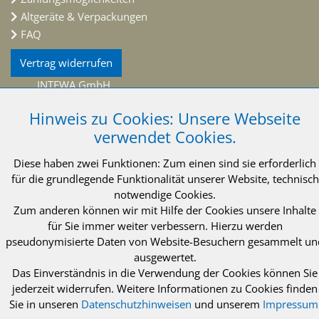
Altgeräte & Verpackungen
FAQ
Vertrag widerrufen
INTEWA GmbH
Auf der Hüls 182
Hinweis zu Cookies: Unsere Webseite
52068 Aachen
Deutschland
verwendet Cookies.
Telefon: +49 (0)241 96605 0
Diese haben zwei Funktionen: Zum einen sind sie erforderlich
Telefax: +49 (0)241 96605 10
für die grundlegende Funktionalität unserer Website, technisch
info@intewa.de
notwendige Cookies.
Zum anderen können wir mit Hilfe der Cookies unsere Inhalte
NEWSLETTER Abonnieren
für Sie immer weiter verbessern. Hierzu werden
pseudonymisierte Daten von Website-Besuchern gesammelt un
ausgewertet.
Das Einverständnis in die Verwendung der Cookies können Sie
jederzeit widerrufen. Weitere Informationen zu Cookies finden
Sie in unseren
Datenschutzhinweisen
und unserem
Impressum
© 2021 INTEWA GmbH Aachen
Impressum