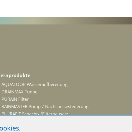
Kernprodukte
AQUALOOP Wasseraufbereitung
DRAINMAX Tunnel
PURAIN Filter
RAINMASTER Pump-/ Nachspeisesteuerung
PLURAFIT Schacht- /Filterbausatz
SEPAMAT Systemtrenner
ookies.
NUVOS Pumpen