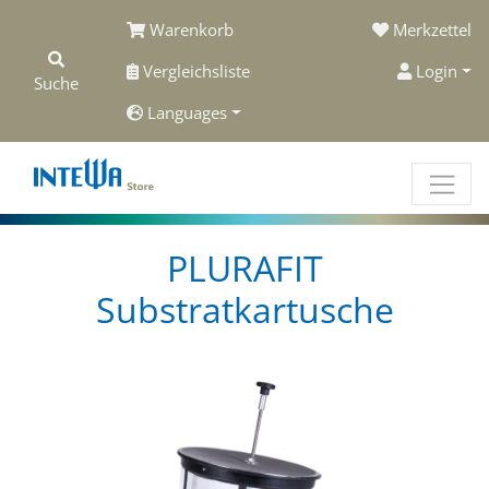
Warenkorb
Merkzettel
Vergleichsliste
Login
Suche
Languages
PLURAFIT
Substratkartusche