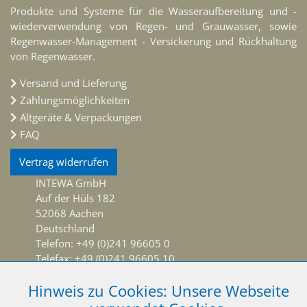
Produkte und Systeme für die Wasseraufbereitung und -
wiederverwendung von Regen- und Grauwasser, sowie
Regenwasser-Management - Versickerung und Rückhaltung
von Regenwasser.
Versand und Lieferung
Zahlungsmöglichkeiten
Altgeräte & Verpackungen
FAQ
Vertrag widerrufen
INTEWA GmbH
Auf der Hüls 182
52068 Aachen
Deutschland
Telefon: +49 (0)241 96605 0
Telefax: +49 (0)241 96605 10
info@intewa.de
Hinweis zu Cookies: Unsere Webseite
NEWSLETTER Abonnieren