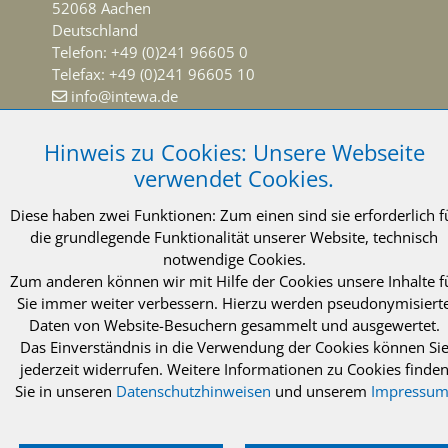
52068 Aachen
Deutschland
Telefon: +49 (0)241 96605 0
Telefax: +49 (0)241 96605 10
info@intewa.de
NEWSLETTER Abonnieren
Hinweis zu Cookies: Unsere Webseite
Schaltnetzteil AC/DC zu RAINMASTER D24 mit
verwendet Cookies.
USA-Stecker
Diese haben zwei Funktionen: Zum einen sind sie erforderlich f
21,66 €
die grundlegende Funktionalität unserer Website, technisch
inkl. MwSt. zzgl. Versand
notwendige Cookies.
Merken
zum Produkt
© 2021 INTEWA GmbH Aachen
Impressum
Zum anderen können wir mit Hilfe der Cookies unsere Inhalte f
Sie immer weiter verbessern. Hierzu werden pseudonymisiert
Datenschutzerklärung
AGB
Daten von Website-Besuchern gesammelt und ausgewertet.
Das Einverständnis in die Verwendung der Cookies können Si
jederzeit widerrufen. Weitere Informationen zu Cookies finde
Sie in unseren
Datenschutzhinweisen
und unserem
Impressu