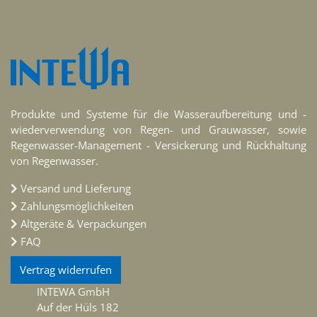
Produkte und Systeme für die Wasseraufbereitung und -
Schaltnetzteil AC/DC zu RAINMASTER D24 mit EU
wiederverwendung von Regen- und Grauwasser, sowie
Stecker
Regenwasser-Management - Versickerung und Rückhaltung
21,66 €
von Regenwasser.
inkl. MwSt. zzgl. Versand
Versand und Lieferung
Merken
zum Produkt
Zahlungsmöglichkeiten
Altgeräte & Verpackungen
FAQ
Vertrag widerrufen
INTEWA GmbH
Auf der Hüls 182