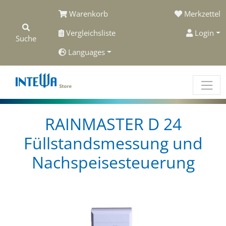
Warenkorb
Merkzettel
Vergleichsliste
Login
Suche
Languages
RAINMASTER D 24
Füllstandsmessung und
Nachspeisesteuerung