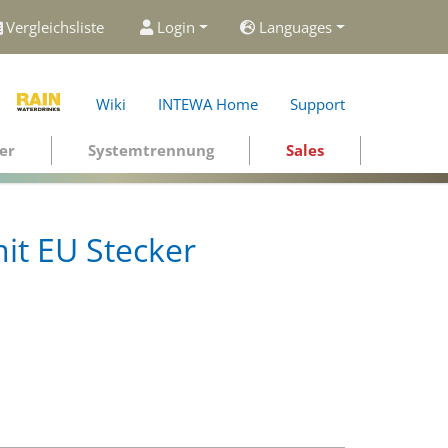
Vergleichsliste
Login
Languages
Wiki
INTEWA Home
Support
er
Systemtrennung
Sales
it EU Stecker