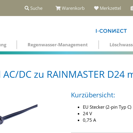
Suche
Warenkorb
Merkzettel
ung
Regenwasser-Management
Löschwass
il AC/DC zu RAINMASTER D24 m
Kurzübersicht:
EU Stecker (2-pin Typ C)
24 V
0,75 A