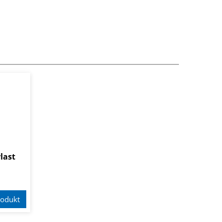
last
odukt