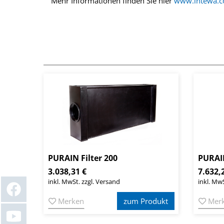
Mehr Informationen finden Sie hier
www.intewa.
PURAIN Filter 200
PURAIN
3.038,31 €
7.632,
inkl. MwSt. zzgl. Versand
inkl. MwS
Merken
zum Produkt
Mer