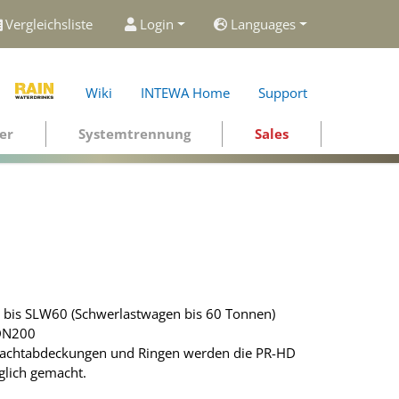
Vergleichsliste
Login
Languages
Wiki
INTEWA Home
Support
er
Systemtrennung
Sales
n bis SLW60 (Schwerlastwagen bis 60 Tonnen)
 DN200
hachtabdeckungen und Ringen werden die PR-HD
glich gemacht.