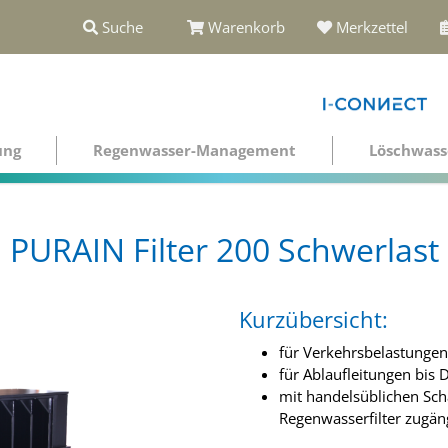
Suche
Warenkorb
Merkzettel
ung
Regenwasser-Management
Löschwass
PURAIN Filter 200 Schwerlast
Kurzübersicht:
für Verkehrsbelastunge
für Ablaufleitungen bis
mit handelsüblichen Sc
Regenwasserfilter zugän