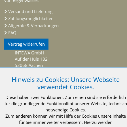
von Regenwasser.
Versand und Lieferung
Zahlungsmöglichkeiten
Altgeräte & Verpackungen
FAQ
Vertrag widerrufen
INTEWA GmbH
Auf der Hüls 182
52068 Aachen
Deutschland
Telefon: +49 (0)241 96605 0
Hinweis zu Cookies: Unsere Webseite
Telefax: +49 (0)241 96605 10
verwendet Cookies.
info@intewa.de
Diese haben zwei Funktionen: Zum einen sind sie erforderlich
NEWSLETTER Abonnieren
für die grundlegende Funktionalität unserer Website, technisch
notwendige Cookies.
Zum anderen können wir mit Hilfe der Cookies unsere Inhalte
für Sie immer weiter verbessern. Hierzu werden