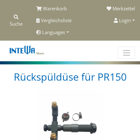
Warenkorb
Merkzettel
Vergleichsliste
Login
Suche
Languages
Rückspüldüse für PR150