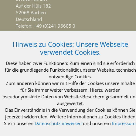
Auf der Hüls 182
52068 Aachen
Deutschland
Telefon: +49 (0)241 96605 0
Telefax: +49 (0)241 96605 10
info@intewa.de
Hinweis zu Cookies: Unsere Webseite
verwendet Cookies.
NEWSLETTER Abonnieren
Diese haben zwei Funktionen: Zum einen sind sie erforderlich
für die grundlegende Funktionalität unserer Website, technisch
notwendige Cookies.
Zum anderen können wir mit Hilfe der Cookies unsere Inhalte
für Sie immer weiter verbessern. Hierzu werden
© 2021 INTEWA GmbH Aachen
Impressum
pseudonymisierte Daten von Website-Besuchern gesammelt un
ausgewertet.
Datenschutzerklärung
AGB
Das Einverständnis in die Verwendung der Cookies können Sie
jederzeit widerrufen. Weitere Informationen zu Cookies finden
Sie in unseren
Datenschutzhinweisen
und unserem
Impressum