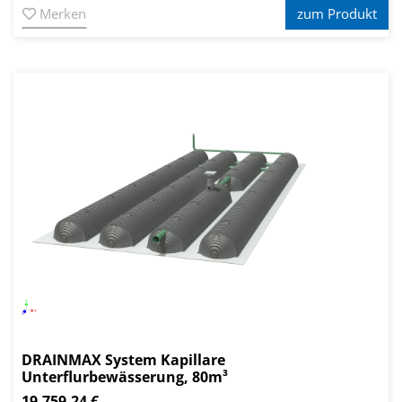
Merken
zum Produkt
DRAINMAX System Kapillare
Unterflurbewässerung, 80m³
19.759,24 €