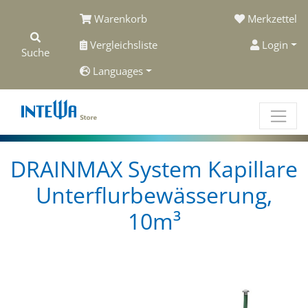
Warenkorb
Merkzettel
Vergleichsliste
Login
Suche
Languages
DRAINMAX System Kapillare
Unterflurbewässerung,
10m³