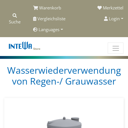
Warenkorb
Merkzettel
Vergleichsliste
Login
Suche
Languages
Wasserwiederverwendung
von Regen-/ Grauwasser